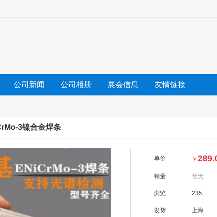
公司新闻
公司相册
展会信息
友情链接
iCrMo-3镍合金焊条
289.
单价
￥
销量
暂无
浏览
235
发货
上海