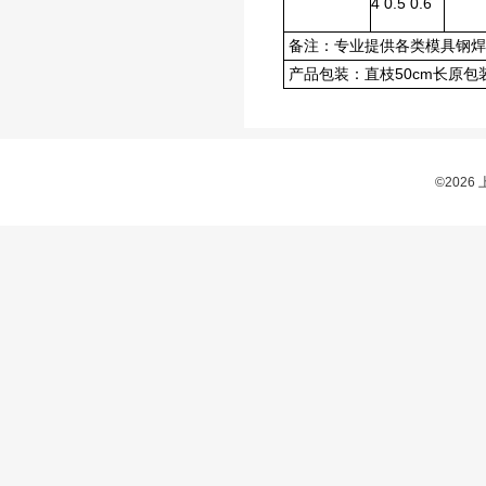
4 0.5 0.6
备注：专业提供各类模具钢焊
50cm
产品包装：直枝
长原包
©202